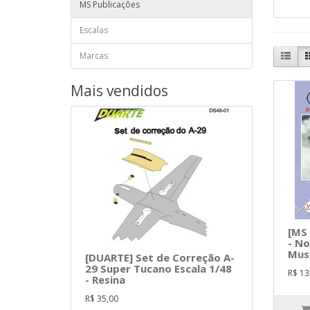
MS Publicações
Escalas
Marcas
Mais vendidos
[MS 
- No
Mus
[DUARTE] Set de Correção A-
29 Super Tucano Escala 1/48
R$ 13
- Resina
R$ 35,00