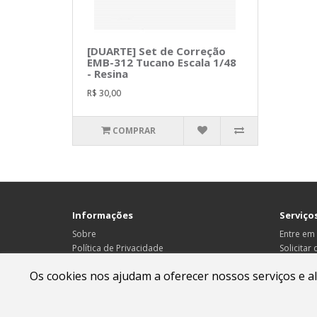
[DUARTE] Set de Correção
EMB-312 Tucano Escala 1/48
- Resina
R$ 30,00
COMPRAR
Informações
Serviços
Sobre
Entre em
Política de Privacidade
Solicitar
Informações de Entrega
Mapa do 
Os cookies nos ajudam a oferecer nossos serviços e a
Política de Troca e Devolução