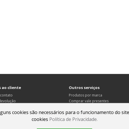
 ao cliente
Outros serviços
 contato
Produtos por marca
 devolução
Comprar vale presentes
site
Produtos em promoção
lguns cookies são necessários para o funcionamento do site
cookies
Política de Privacidade.